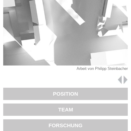
Arbeit von Philipp Steinbacher
prev
prev
nex
nex
last
first
POSITION
TEAM
FORSCHUNG